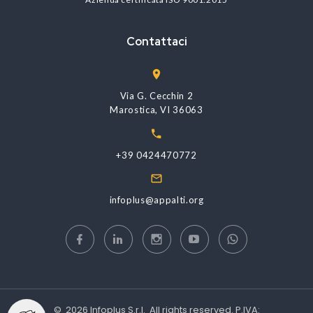
Contattaci
Via G. Cecchin 2
Marostica, VI 36063
+39 0424470772
infoplus@appalti.org
©
2026
Infoplus S.r.l.
All rights reserved.
P.IVA: