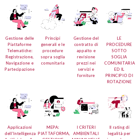
Gestione delle
Principi
Gestione del
LE
Piattaforme
generali e le
contratto di
PROCEDURE
Telematiche:
procedure
appalto
e
SOTTO
Registrazione,
sopra soglia
revisione
SOGLIA
Navigazione e
comunitaria
prezzi nei
COMUNITARIA
Partecipazione
servizi e
ED IL
forniture
PRINCIPIO DI
ROTAZIONE
Applicazioni
MEPA:
I CRITERI
Il rating di
dell'Intelligenza
PIATTAFORMA,
AMBIENTALI
legalità per