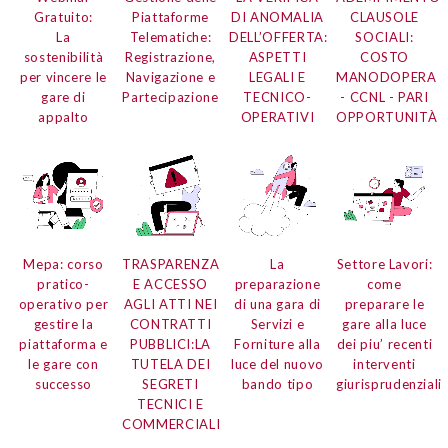
Gratuito:
Piattaforme
DI ANOMALIA
CLAUSOLE
La
Telematiche:
DELL’OFFERTA:
SOCIALI:
sostenibilità
Registrazione,
ASPETTI
COSTO
per vincere le
Navigazione e
LEGALI E
MANODOPERA
gare di
Partecipazione
TECNICO-
- CCNL - PARI
appalto
OPERATIVI
OPPORTUNITÀ
Mepa:
corso
TRASPARENZA
La
Settore Lavori:
pratico-
E ACCESSO
preparazione
come
operativo per
AGLI ATTI NEI
di una gara di
preparare le
gestire la
CONTRATTI
Servizi e
gare alla luce
piattaforma e
PUBBLICI:
LA
Forniture
alla
dei piu’ recenti
le gare con
TUTELA DEI
luce del nuovo
interventi
successo
SEGRETI
bando tipo
giurisprudenziali
TECNICI E
COMMERCIALI