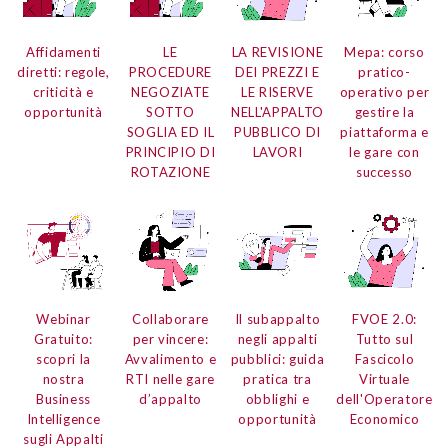
Affidamenti
LE
LA REVISIONE
Mepa:
corso
diretti:
regole,
PROCEDURE
DEI PREZZI E
pratico-
criticità e
NEGOZIATE
LE RISERVE
operativo per
opportunità
SOTTO
NELL'APPALTO
gestire la
SOGLIA ED IL
PUBBLICO DI
piattaforma e
PRINCIPIO DI
LAVORI
le gare con
ROTAZIONE
successo
Webinar
Collaborare
Il subappalto
FVOE 2.0:
Gratuito:
per vincere:
negli appalti
Tutto sul
scopri la
Avvalimento e
pubblici:
guida
Fascicolo
nostra
RTI nelle gare
pratica tra
Virtuale
Business
d’appalto
obblighi e
dell'Operatore
Intelligence
opportunità
Economico
sugli Appalti