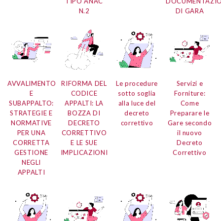
TIPO ANAC
DOCUMENTAZI
N.2
DI GARA
AVVALIMENTO
RIFORMA DEL
Le procedure
Servizi e
E
CODICE
sotto soglia
Forniture:
SUBAPPALTO:
APPALTI: LA
alla luce del
Come
STRATEGIE E
BOZZA DI
decreto
Preparare le
NORMATIVE
DECRETO
correttivo
Gare secondo
PER UNA
CORRETTIVO
il nuovo
CORRETTA
E LE SUE
Decreto
GESTIONE
IMPLICAZIONI
Correttivo
NEGLI
APPALTI