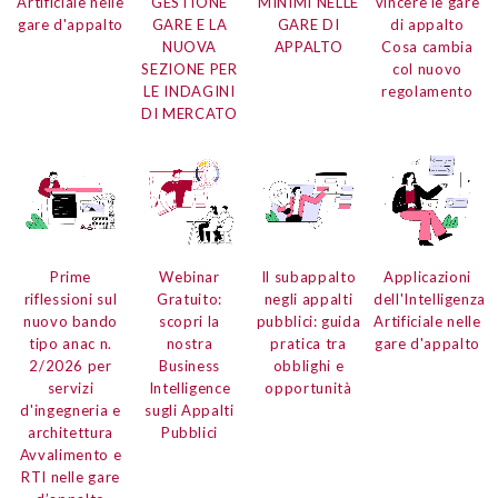
Artificiale
nelle
GESTIONE
MINIMI NELLE
vincere le gare
gare d'appalto
GARE E LA
GARE DI
di appalto
NUOVA
APPALTO
Cosa cambia
SEZIONE PER
col nuovo
LE INDAGINI
regolamento
DI MERCATO
Prime
Webinar
Il subappalto
Applicazioni
riflessioni
sul
Gratuito:
negli appalti
dell'Intelligenza
nuovo bando
scopri la
pubblici:
guida
Artificiale
nelle
tipo anac n.
nostra
pratica tra
gare d'appalto
2/2026
per
Business
obblighi e
servizi
Intelligence
opportunità
d'ingegneria e
sugli Appalti
architettura
Pubblici
Avvalimento e
RTI nelle gare