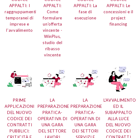
APPALTI: I
APPALTI:
APPALTI: La
APPALTI: Le
raggruppamenti
Come
fase di
concessioni e il
temporanei di
formulare
esecuzione
project
imprese e
un'offerta
financing
l'avvalimento
vincente -
WinPlus,
studio del
ribasso
vincente
PRIME
LA
LA
L'AVVALIMENTO
APPLICAZIONI
PREPARAZIONE
PREPARAZIONE
ED IL
DEL NUOVO
PRATICA-
PRATICA-
SUBAPPALTO
CODICE DEI
OPERATIVA DI
OPERATIVA DI
ALLA LUCE
CONTRATTI
UNA GARA
UNA GARA
DEL NUOVO
PUBBLICI:
DEL SETTORE
DEI SETTORI
CODICE DEI
CRITICITÀ E
LAVORI
SERVIZI E
CONTRATTI