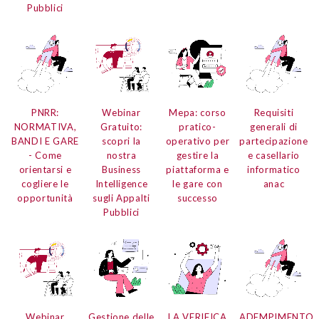
Pubblici
PNRR:
Webinar
Mepa:
corso
Requisiti
NORMATIVA,
Gratuito:
pratico-
generali di
BANDI E GARE
scopri la
operativo per
partecipazione
- Come
nostra
gestire la
e
casellario
orientarsi e
Business
piattaforma e
informatico
cogliere le
Intelligence
le gare con
anac
opportunità
sugli Appalti
successo
Pubblici
Webinar
Gestione delle
LA VERIFICA
ADEMPIMENTO