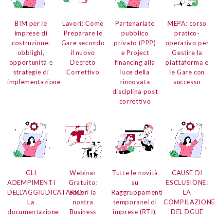
BIM per le
Lavori: Come
Partenariato
MEPA: corso
imprese di
Preparare le
pubblico
pratico-
costruzione:
Gare secondo
privato (PPP)
operativo per
obblighi,
il nuovo
e Project
Gestire la
opportunità e
Decreto
financing alla
piattaforma e
strategie di
Correttivo
luce della
le Gare con
implementazione
rinnovata
successo
disciplina post
correttivo
GLI
Webinar
Tutte le novità
CAUSE DI
ADEMPIMENTI
Gratuito:
su
ESCLUSIONE:
DELL'AGGIUDICATARIO:
scopri la
Raggruppamenti
LA
La
nostra
temporanei di
COMPILAZIONE
documentazione
Business
imprese (RTI),
DEL DGUE