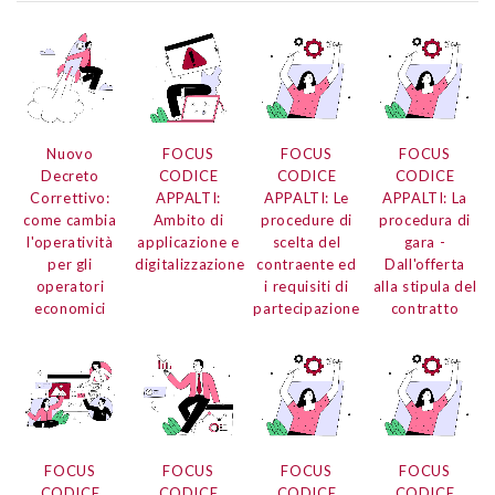
Nuovo
FOCUS
FOCUS
FOCUS
Decreto
CODICE
CODICE
CODICE
Correttivo:
APPALTI:
APPALTI: Le
APPALTI: La
come cambia
Ambito di
procedure di
procedura di
l'operatività
applicazione e
scelta del
gara -
per gli
digitalizzazione
contraente ed
Dall'offerta
operatori
i requisiti di
alla stipula del
economici
partecipazione
contratto
FOCUS
FOCUS
FOCUS
FOCUS
CODICE
CODICE
CODICE
CODICE