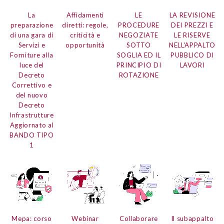
La
Affidamenti
LE
LA REVISIONE
preparazione
diretti:
regole,
PROCEDURE
DEI PREZZI E
di una gara di
criticità e
NEGOZIATE
LE RISERVE
Servizi e
opportunità
SOTTO
NELL'APPALTO
Forniture
alla
SOGLIA ED IL
PUBBLICO DI
luce del
PRINCIPIO DI
LAVORI
Decreto
ROTAZIONE
Correttivo e
del nuovo
Decreto
Infrastrutture
Aggiornato al
BANDO TIPO
1
Mepa:
corso
Webinar
Collaborare
Il subappalto