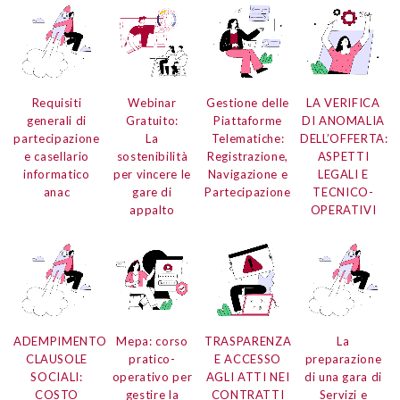
Requisiti
Webinar
Gestione delle
LA VERIFICA
generali di
Gratuito:
Piattaforme
DI ANOMALIA
partecipazione
La
Telematiche:
DELL’OFFERTA:
e
casellario
sostenibilità
Registrazione,
ASPETTI
informatico
per vincere le
Navigazione e
LEGALI E
anac
gare di
Partecipazione
TECNICO-
appalto
OPERATIVI
ADEMPIMENTO
Mepa:
corso
TRASPARENZA
La
CLAUSOLE
pratico-
E ACCESSO
preparazione
SOCIALI:
operativo per
AGLI ATTI NEI
di una gara di
COSTO
gestire la
CONTRATTI
Servizi e