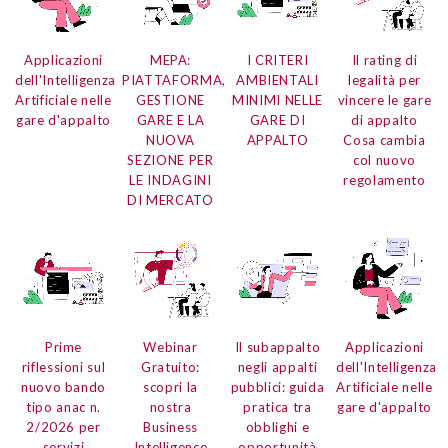
Applicazioni
MEPA:
I CRITERI
Il rating di
dell'Intelligenza
PIATTAFORMA,
AMBIENTALI
legalità per
Artificiale
nelle
GESTIONE
MINIMI NELLE
vincere le gare
gare d'appalto
GARE E LA
GARE DI
di appalto
NUOVA
APPALTO
Cosa cambia
SEZIONE PER
col nuovo
LE INDAGINI
regolamento
DI MERCATO
Prime
Webinar
Il subappalto
Applicazioni
riflessioni
sul
Gratuito:
negli appalti
dell'Intelligenza
nuovo bando
scopri la
pubblici:
guida
Artificiale
nelle
tipo anac n.
nostra
pratica tra
gare d'appalto
2/2026
per
Business
obblighi e
servizi
Intelligence
opportunità