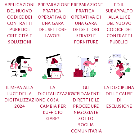
APPLICAZIONI
PREPARAZIONE
PREPARAZIONE
ED IL
DEL NUOVO
PRATICA-
PRATICA-
SUBAPPALTO
CODICE DEI
OPERATIVA DI
OPERATIVA DI
ALLA LUCE
CONTRATTI
UNA GARA
UNA GARA
DEL NUOVO
PUBBLICI:
DEL SETTORE
DEI SETTORI
CODICE DEI
CRITICITÀ E
LAVORI
SERVIZI E
CONTRATTI
SOLUZIONI
FORNITURE
PUBBLICI
IL MEPA ALLA
LA
GLI
LA DISCIPLINA
LUCE DELLA
DIGITALIZZAZIONE:
AFFIDAMENTI
DELLE CAUSE
DIGITALIZZAZIONE
COSA
DIRETTI E LE
DI
2024
CAMBIA PER
PROCEDURE
ESCLUSIONE
L’UFFICIO
NEGOZIATE
GARE?
SOTTO
SOGLIA
COMUNITARIA