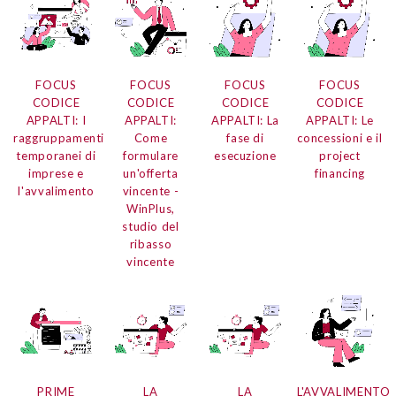
FOCUS
FOCUS
FOCUS
FOCUS
CODICE
CODICE
CODICE
CODICE
APPALTI: I
APPALTI:
APPALTI: La
APPALTI: Le
raggruppamenti
Come
fase di
concessioni e il
temporanei di
formulare
esecuzione
project
imprese e
un'offerta
financing
l'avvalimento
vincente -
WinPlus,
studio del
ribasso
vincente
PRIME
LA
LA
L'AVVALIMENTO