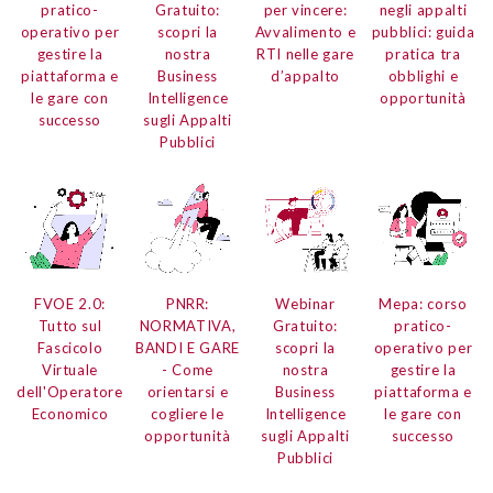
pratico-
Gratuito:
per vincere:
negli appalti
operativo per
scopri la
Avvalimento e
pubblici:
guida
gestire la
nostra
RTI nelle gare
pratica tra
piattaforma e
Business
d’appalto
obblighi e
le gare con
Intelligence
opportunità
successo
sugli Appalti
Pubblici
FVOE 2.0:
PNRR:
Webinar
Mepa:
corso
Tutto sul
NORMATIVA,
Gratuito:
pratico-
Fascicolo
BANDI E GARE
scopri la
operativo per
Virtuale
- Come
nostra
gestire la
dell'Operatore
orientarsi e
Business
piattaforma e
Economico
cogliere le
Intelligence
le gare con
opportunità
sugli Appalti
successo
Pubblici