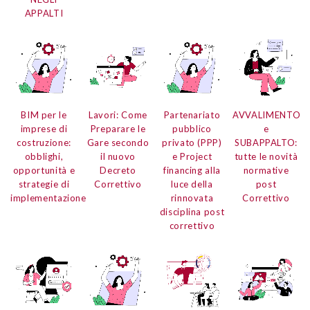
APPALTI
BIM per le
Lavori: Come
Partenariato
AVVALIMENTO
imprese di
Preparare le
pubblico
e
costruzione:
Gare secondo
privato (PPP)
SUBAPPALTO:
obblighi,
il nuovo
e Project
tutte le novità
opportunità e
Decreto
financing alla
normative
strategie di
Correttivo
luce della
post
implementazione
rinnovata
Correttivo
disciplina post
correttivo