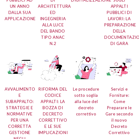
PUBBLICI AD
DI
DIGITALIZZAZIONE
SUGLI
UN ANNO
ARCHITETTURA
APPALTI
DALLA SUA
ED
PUBBLICI DI
APPLICAZIONE
INGEGNERIA
LAVORI: LA
ALLA LUCE
PREPARAZIONE
DEL BANDO
DELLA
TIPO ANAC
DOCUMENTAZI
N.2
DI GARA
AVVALIMENTO
RIFORMA DEL
Le procedure
Servizi e
E
CODICE
sotto soglia
Forniture:
SUBAPPALTO:
APPALTI: LA
alla luce del
Come
STRATEGIE E
BOZZA DI
decreto
Preparare le
NORMATIVE
DECRETO
correttivo
Gare secondo
PER UNA
CORRETTIVO
il nuovo
CORRETTA
E LE SUE
Decreto
GESTIONE
IMPLICAZIONI
Correttivo
NEGLI