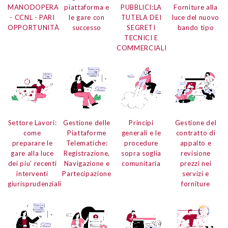
MANODOPERA
piattaforma e
PUBBLICI:
LA
Forniture
alla
- CCNL - PARI
le gare con
TUTELA DEI
luce del nuovo
OPPORTUNITÀ
successo
SEGRETI
bando tipo
TECNICI E
COMMERCIALI
Settore Lavori:
Gestione delle
Principi
Gestione del
come
Piattaforme
generali e le
contratto di
preparare le
Telematiche:
procedure
appalto
e
gare alla luce
Registrazione,
sopra soglia
revisione
dei piu’ recenti
Navigazione e
comunitaria
prezzi nei
interventi
Partecipazione
servizi e
giurisprudenziali
forniture