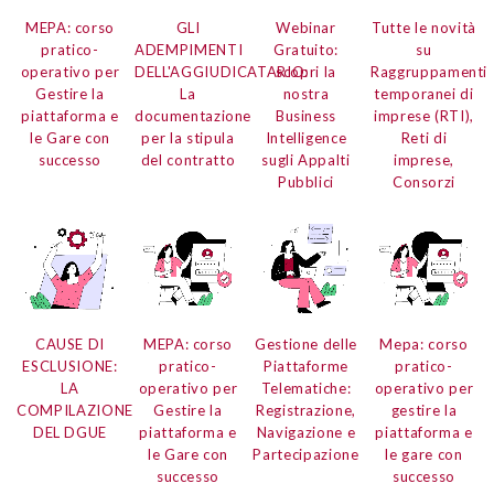
MEPA: corso
GLI
Webinar
Tutte le novità
pratico-
ADEMPIMENTI
Gratuito:
su
operativo per
DELL'AGGIUDICATARIO:
scopri la
Raggruppamenti
Gestire la
La
nostra
temporanei di
piattaforma e
documentazione
Business
imprese (RTI),
le Gare con
per la stipula
Intelligence
Reti di
successo
del contratto
sugli Appalti
imprese,
Pubblici
Consorzi
CAUSE DI
MEPA:
corso
Gestione delle
Mepa:
corso
ESCLUSIONE:
pratico-
Piattaforme
pratico-
LA
operativo per
Telematiche:
operativo per
COMPILAZIONE
Gestire la
Registrazione,
gestire la
DEL DGUE
piattaforma e
Navigazione e
piattaforma e
le Gare con
Partecipazione
le gare con
successo
successo