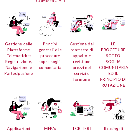
COMMERCIALI
Gestione delle
Principi
Gestione del
LE
Piattaforme
generali e le
contratto di
PROCEDURE
Telematiche:
procedure
appalto
e
SOTTO
Registrazione,
sopra soglia
revisione
SOGLIA
Navigazione e
comunitaria
prezzi nei
COMUNITARIA
Partecipazione
servizi e
ED IL
forniture
PRINCIPIO DI
ROTAZIONE
Applicazioni
MEPA:
I CRITERI
Il rating di