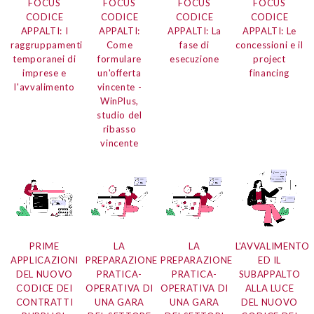
FOCUS
FOCUS
FOCUS
FOCUS
CODICE
CODICE
CODICE
CODICE
APPALTI: I
APPALTI:
APPALTI: La
APPALTI: Le
raggruppamenti
Come
fase di
concessioni e il
temporanei di
formulare
esecuzione
project
imprese e
un'offerta
financing
l'avvalimento
vincente -
WinPlus,
studio del
ribasso
vincente
PRIME
LA
LA
L'AVVALIMENTO
APPLICAZIONI
PREPARAZIONE
PREPARAZIONE
ED IL
DEL NUOVO
PRATICA-
PRATICA-
SUBAPPALTO
CODICE DEI
OPERATIVA DI
OPERATIVA DI
ALLA LUCE
CONTRATTI
UNA GARA
UNA GARA
DEL NUOVO