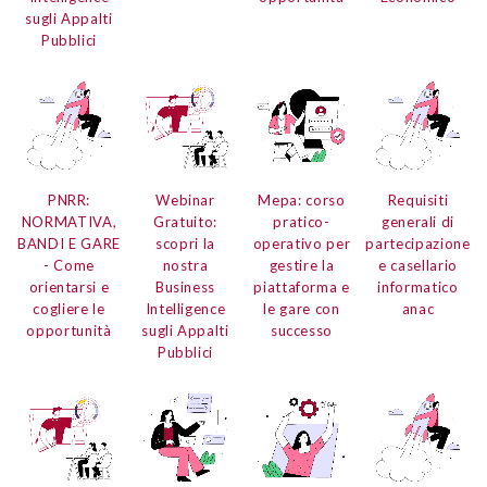
sugli Appalti
Pubblici
PNRR:
Webinar
Mepa:
corso
Requisiti
NORMATIVA,
Gratuito:
pratico-
generali di
BANDI E GARE
scopri la
operativo per
partecipazione
- Come
nostra
gestire la
e
casellario
orientarsi e
Business
piattaforma e
informatico
cogliere le
Intelligence
le gare con
anac
opportunità
sugli Appalti
successo
Pubblici