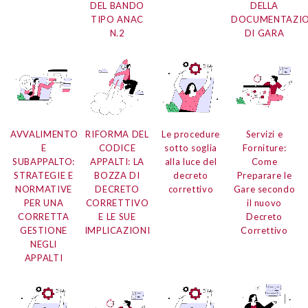
DEL BANDO
DELLA
TIPO ANAC
DOCUMENTAZI
N.2
DI GARA
AVVALIMENTO
RIFORMA DEL
Le procedure
Servizi e
E
CODICE
sotto soglia
Forniture:
SUBAPPALTO:
APPALTI: LA
alla luce del
Come
STRATEGIE E
BOZZA DI
decreto
Preparare le
NORMATIVE
DECRETO
correttivo
Gare secondo
PER UNA
CORRETTIVO
il nuovo
CORRETTA
E LE SUE
Decreto
GESTIONE
IMPLICAZIONI
Correttivo
NEGLI
APPALTI