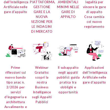
dell'Intelligenza
PIATTAFORMA,
AMBIENTALI
legalità per
Artificiale
nelle
GESTIONE
MINIMI NELLE
vincere le gare
gare d'appalto
GARE E LA
GARE DI
di appalto
NUOVA
APPALTO
Cosa cambia
SEZIONE PER
col nuovo
LE INDAGINI
regolamento
DI MERCATO
Prime
Webinar
Il subappalto
Applicazioni
riflessioni
sul
Gratuito:
negli appalti
dell'Intelligenza
nuovo bando
scopri la
pubblici:
guida
Artificiale
nelle
tipo anac n.
nostra
pratica tra
gare d'appalto
2/2026
per
Business
obblighi e
servizi
Intelligence
opportunità
d'ingegneria e
sugli Appalti
architettura
Pubblici
Avvalimento e