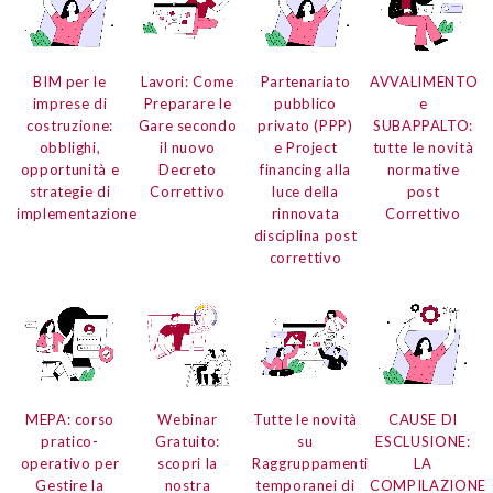
BIM per le
Lavori: Come
Partenariato
AVVALIMENTO
imprese di
Preparare le
pubblico
e
costruzione:
Gare secondo
privato (PPP)
SUBAPPALTO:
obblighi,
il nuovo
e Project
tutte le novità
opportunità e
Decreto
financing alla
normative
strategie di
Correttivo
luce della
post
implementazione
rinnovata
Correttivo
disciplina post
correttivo
MEPA: corso
Webinar
Tutte le novità
CAUSE DI
pratico-
Gratuito:
su
ESCLUSIONE:
operativo per
scopri la
Raggruppamenti
LA
Gestire la
nostra
temporanei di
COMPILAZIONE