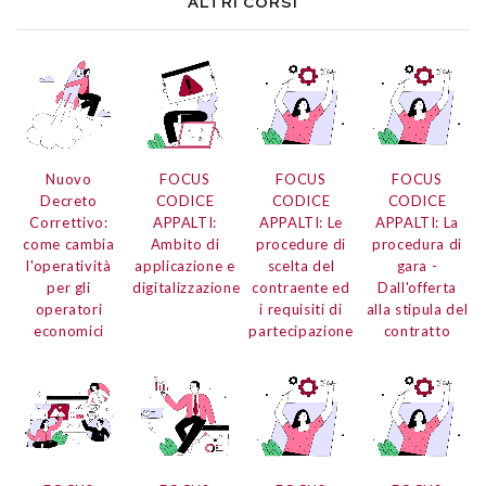
ALTRI CORSI
Nuovo
FOCUS
FOCUS
FOCUS
Decreto
CODICE
CODICE
CODICE
Correttivo:
APPALTI:
APPALTI: Le
APPALTI: La
come cambia
Ambito di
procedure di
procedura di
l'operatività
applicazione e
scelta del
gara -
per gli
digitalizzazione
contraente ed
Dall'offerta
operatori
i requisiti di
alla stipula del
economici
partecipazione
contratto