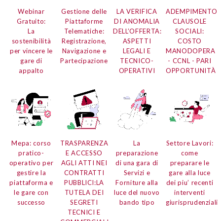
Webinar
Gestione delle
LA VERIFICA
ADEMPIMENTO
Gratuito:
Piattaforme
DI ANOMALIA
CLAUSOLE
La
Telematiche:
DELL’OFFERTA:
SOCIALI:
sostenibilità
Registrazione,
ASPETTI
COSTO
per vincere le
Navigazione e
LEGALI E
MANODOPERA
gare di
Partecipazione
TECNICO-
- CCNL - PARI
appalto
OPERATIVI
OPPORTUNITÀ
Mepa:
corso
TRASPARENZA
La
Settore Lavori:
pratico-
E ACCESSO
preparazione
come
operativo per
AGLI ATTI NEI
di una gara di
preparare le
gestire la
CONTRATTI
Servizi e
gare alla luce
piattaforma e
PUBBLICI:
LA
Forniture
alla
dei piu’ recenti
le gare con
TUTELA DEI
luce del nuovo
interventi
successo
SEGRETI
bando tipo
giurisprudenziali
TECNICI E