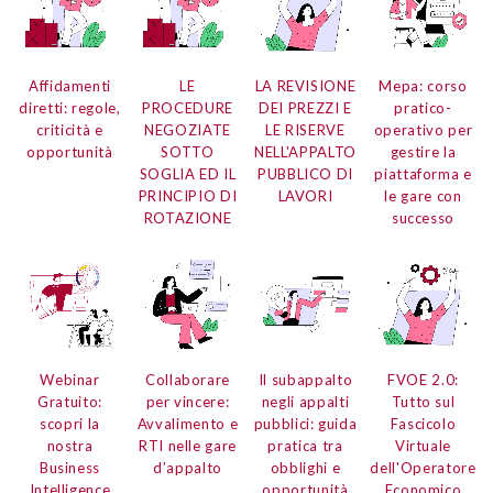
Affidamenti
LE
LA REVISIONE
Mepa:
corso
diretti:
regole,
PROCEDURE
DEI PREZZI E
pratico-
criticità e
NEGOZIATE
LE RISERVE
operativo per
opportunità
SOTTO
NELL'APPALTO
gestire la
SOGLIA ED IL
PUBBLICO DI
piattaforma e
PRINCIPIO DI
LAVORI
le gare con
ROTAZIONE
successo
Webinar
Collaborare
Il subappalto
FVOE 2.0:
Gratuito:
per vincere:
negli appalti
Tutto sul
scopri la
Avvalimento e
pubblici:
guida
Fascicolo
nostra
RTI nelle gare
pratica tra
Virtuale
Business
d’appalto
obblighi e
dell'Operatore
Intelligence
opportunità
Economico